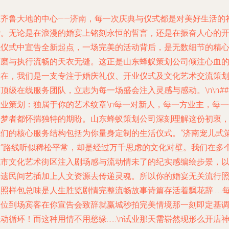
在齐鲁大地的中心——济南，每一次庆典与仪式都是对美好生活的
赞。无论是在浪漫的婚宴上铭刻永恒的誓言，还是在振奋人心的
业仪式中宣告全新起点，一场完美的活动背后，是无数细节的精
打磨与执行流畅的天衣无缝。这正是山东蜂蚁策划公司倾注心血
所在，我们是一支专注于婚庆礼仪、开业仪式及文化艺术交流策
顶级在线服务团队，立志为每一场盛会注入灵感与感动。\n\n##
专业策划：独属于你的艺术纹章\n每一对新人，每一方业主，每一
追梦者都怀揣独特的期盼。山东蜂蚁策划公司深刻理解这份初衷
我们的核心服务结构包括为你量身定制的生活仪式。“济南宠儿式
划”路线听似稀松平常，却是经过万千思虑的文化对壁。我们在多
城市文化艺术街区注入剧场感与流动情未了的纪实感编绘步景，
非遗民间艺插加上人文资源去传递灵魂。所以你的婚宴无关流行
模照样包总味是人生胜览剧情完整流畅故事诗篇存活着飘花辞……
一位到场宾客在你宣告会致辞就赢城秒拍完美情境那一刻即定基
动循环！而这种用情不用愁缘……\n试业那天需崭然现形么开店