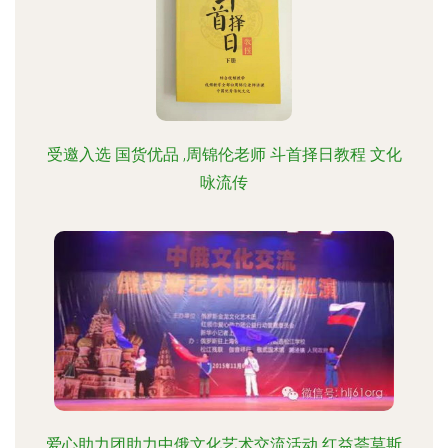
受邀入选 国货优品 ,周锦伦老师 斗首择日教程 文化
咏流传
爱心助力团助力中俄文化艺术交流活动 红益荟莫斯