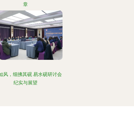
章
如风，细拂其砚 易水砚研讨会
纪实与展望